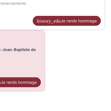
e remerciements.
Je rends hommage
nt-Jean-Baptiste de
Je rends hommage