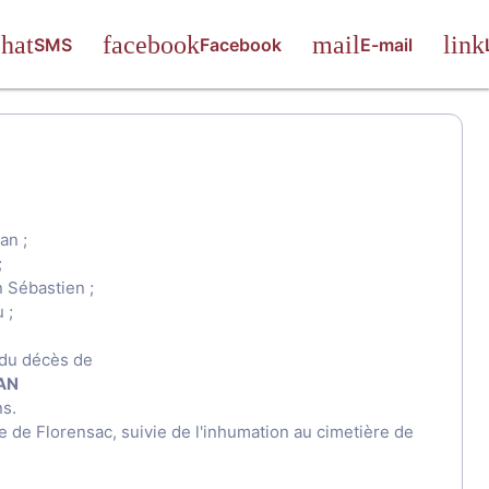
SMS
Facebook
E-mail
an ;
;
 Sébastien ;
 ;
t du décès de
TAN
ns.
se de Florensac, suivie de l'inhumation au cimetière de