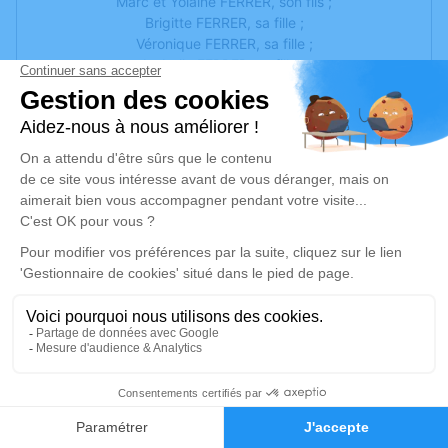
Marc et Yolaine FERRER, son fils ;
Brigitte FERRER, sa fille ;
Véronique FERRER, sa fille ;
Isabelle FERRER, sa fille ;
ses petits-enfants et arrière-petits-enfants ;
Lucette DELFOLIE, sa sœur, Guy LOPEZ, son compagnon
et leur famille ;
parents et amis
ont la tristesse de vous faire part du décès de
Monsieur Claude FERRER
survenu à l'âge de 85 ans.
Les obsèques civiles auront lieu le Vendredi 25 Octobre
2024, à 15 h 00,
en la Salle des Hommages de la Chambre Funéraire
l'Oppidum de Bessan,
suivies de l'inhumation au cimetière de Marseillan.
2
Cet avis tient lieu de faire-part et de remerciements.
Faire-part
Hommages