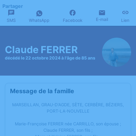
Partager
E-mail
SMS
WhatsApp
Facebook
Lien
Claude FERRER
décédé le 22 octobre 2024 à l'âge de 85 ans
Message de la famille
MARSEILLAN, GRAU-D'AGDE, SÈTE, CERBÈRE, BÉZIERS,
PORT-LA-NOUVELLE
Marie-Françoise FERRER née CARRILLO, son épouse ;
Claude FERRER, son fils ;