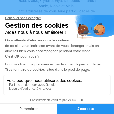
Ysée, Maïko, Cyriel et Elya, ses petits-enfants ;
Annie, Nicole et Alain ;
ont la tristesse de vous faire part du décès de
Monsieur Gaby RUIZ
à l'âge de 79 ans.
La cérémonie civile aura lieu le jeudi 6 mars 2025, à
14h30,
au cimetière de Saint-Thibéry, suivie de l'inhumation de
l'urne.
Visites à la chambre funéraire l'Oppidum de Bessan, à
partir du lundi 3 mars, 9h00.
Cet avis tient lieu de faire-part et de remerciements.
Je rends hommage
Cérémonie civile
39
jeudi 06 mars 2025 à 14h30
Faire-part
Hommages
Cimetière de Saint-Thibéry