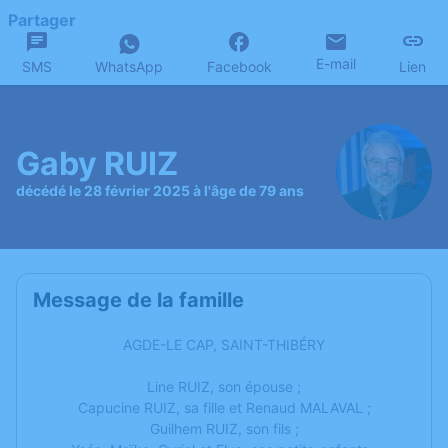
Partager
E-mail
SMS
WhatsApp
Facebook
Lien
Gaby RUIZ
décédé le 28 février 2025 à l'âge de 79 ans
Message de la famille
AGDE-LE CAP, SAINT-THIBÉRY
Line RUIZ, son épouse ;
Capucine RUIZ, sa fille et Renaud MALAVAL ;
Guilhem RUIZ, son fils ;