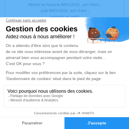
Michel et Nadine BROUSSE, son frère ;
Joël BROUSSE, son frère ;
parents et amis
ont la tristesse de vous faire part du décès de
Madame Monique STAHL née BROUSSE
survenu à l'âge de 84 ans.
La cérémonie religieuse aura lieu le lundi 28 juillet 2025, à
14 h 30, en l'église de Bessan,
suivie de la crémation dans l'intimité familiale.
Visites à la Chambre Funéraire l'Oppidum de Bessan, le
lundi 28 juillet 2025, de 10h à 12h.
Cet avis tient lieu de faire-part et de remerciements.
Je rends hommage
42
Faire-part
Hommages
Cérémonie religieuse