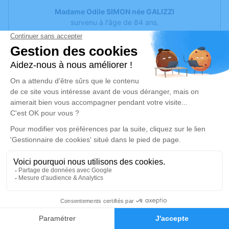
Madame Odile SIMON née GALIZZI
survenu à l'âge de 84 ans.
La cérémonie religieuse aura lieu le mercredi 5 février
2025, à 10h00, en l'église de Saint-Thibéry,
suivie de la crémation dans l'intimité familiale.
Visites à la Chambre Funéraire l'Oppidum de Bessan.
Cet avis tient lieu de faire-part et de remerciements.
Je rends hommage
Cérémonie religieuse
mercredi 05 février 2025 à 10h00
6
Église de Saint-Thibéry
abbatiale
Faire-part
Hommages
34630 Saint-Thibéry