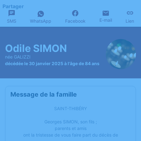
Partager
E-mail
SMS
WhatsApp
Facebook
Lien
Odile SIMON
née GALIZZI
décédée le 30 janvier 2025 à l'âge de 84 ans
Message de la famille
SAINT-THIBÉRY
Georges SIMON, son fils ;
parents et amis
ont la tristesse de vous faire part du décès de