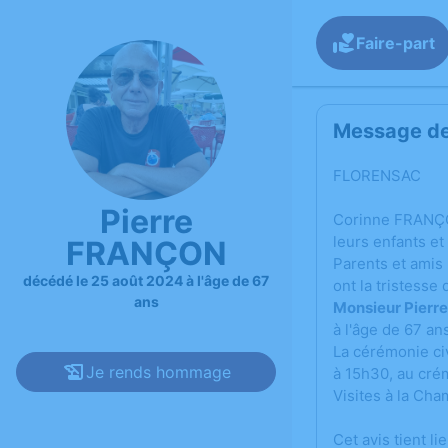
Faire-part
Message de 
FLORENSAC
Pierre
Corinne FRANÇO
leurs enfants et 
FRANÇON
Parents et amis
décédé le 25 août 2024 à l'âge de 67
ont la tristesse
ans
Monsieur Pier
à l'âge de 67 an
La cérémonie civ
Je rends hommage
à 15h30, au crém
Visites à la Ch
Cet avis tient l