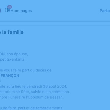
32
Hommages
Part
la famille
N, son épouse,
petits-enfants ;
 de vous faire part du décès de
re FRANÇON
s.
ile aura lieu le vendredi 30 août 2024,
atorium se Sète, suivie de la crémation.
ambre Funéraire l'Oppidum de Bessan.
ieu de faire-part et de remerciements.